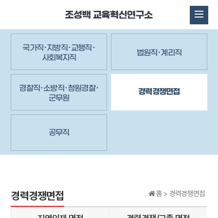
국가직･지방직･교행직･
법원직･계리직
사회복지직
경찰직･소방직･청원경찰･
경력경쟁면접
군무원
공무직
경력경쟁면접
홈 >
경력경쟁면접