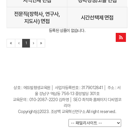
지역인재 면접
경력경쟁/고졸 면접
전문직(장학사, 연구사,
시간선택제 면접
지도사) 면접
등록된 상품이 없습니다.
1
상호 : 에듀빌평생교육원 │ 사업자등록번호 : 3179012841 │ 주소 : 서
울 강남구 역삼동 756-13 중앙빌딩 301호
교육문의 : 010-2087-2220 김하영 │
SEO 최적화 홈페이지 디씨엠코
리아
Copyright(c)2023. 조성백 교육혁신연구소 All right reserved.